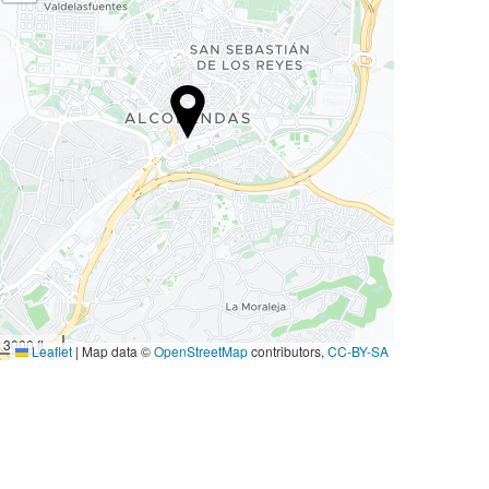
3000 ft
Leaflet
|
Map data ©
OpenStreetMap
contributors,
CC-BY-SA