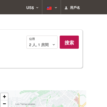
US$
用戶名
佔
佔用
搜索
用
2
人
,
1
房間
+
−