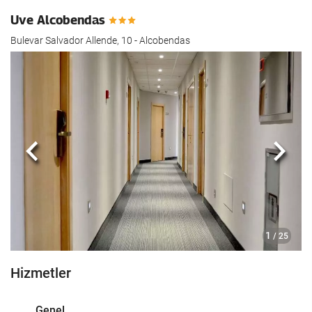
Uve Alcobendas
Bulevar Salvador Allende, 10 - Alcobendas
Önceki
Sonra
1
/ 25
Hizmetler
Genel