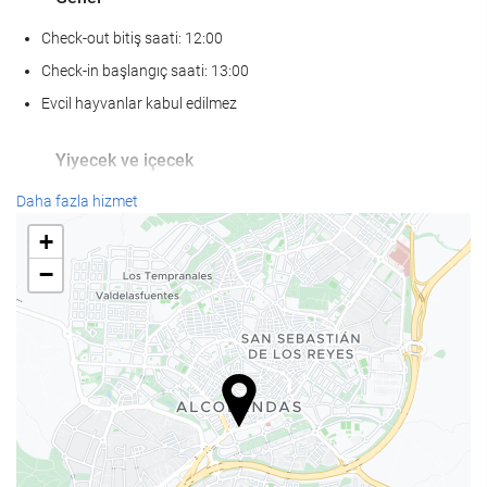
Check-out bitiş saati: 12:00
Check-in başlangıç saati: 13:00
Evcil hayvanlar kabul edilmez
Yiyecek ve içecek
À la carte restoran
Daha fazla hizmet
Bar
+
Tesis bünyesinde kafe
−
KarÅÄ±lama hizmetleri
24-saat açık resepsiyon
Bagaj muhafazası
Otopark