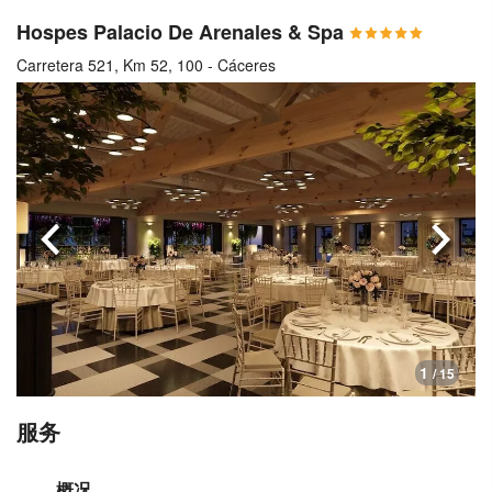
Hospes Palacio De Arenales & Spa
Carretera 521, Km 52, 100 - Cáceres
上一页
下一
1
/ 15
服务
概况