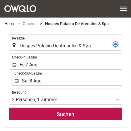
Home
Caceres
Hospes Palacio De Arenales & Spa
.
Reiseziel
.
Check-in Datum
Check-Out-Datum
Belegung
Belegung
2
Personen
,
1
Zimmer
Suchen