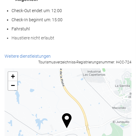
Check-Out endet um: 12:00
Check-In beginnt um: 15:00
Fahrstuhl
Haustiere nicht erlaubt
Nahrungsmittel und Getränke
Weitere dienstleistungen
Tourismusverzeichniss-Registrierungsnummer: H-CC-724
À-la-carte-Restaurant
Bar
+
Café in der Unterkunft
−
Wellness
Spa
Dampfbad/Türkisches Bad
Sauna