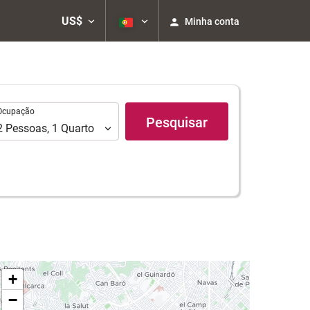
US$
Minha conta
upação
Ocupação
Pesquisar
2
Pessoas
,
1
Quarto
+
−