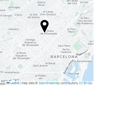
3000 ft
Leaflet
|
Map data ©
OpenStreetMap
contributors,
CC-BY-SA