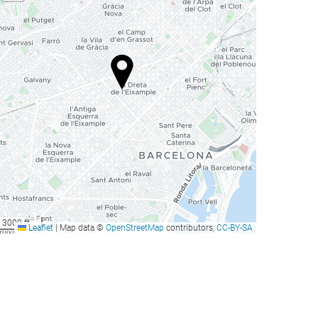
3000 ft
Leaflet
|
Map data ©
OpenStreetMap
contributors,
CC-BY-SA