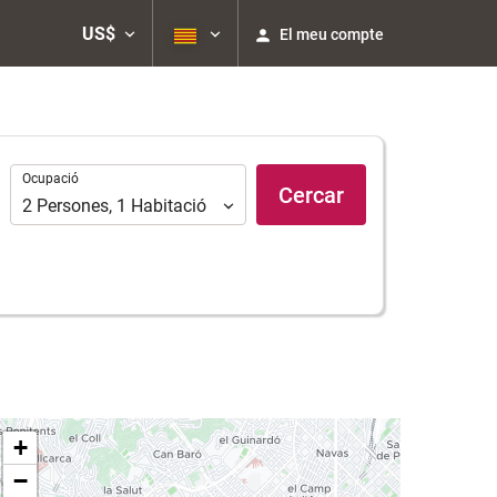
US$
El meu compte
Ocupació
Ocupació
Cercar
2
Persones
,
1
Habitació
+
−