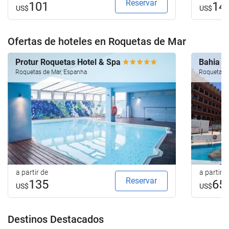
Reservar
101
14
US$
US$
Ofertas de hoteles en Roquetas de Mar
Protur Roquetas Hotel & Spa
Bahia S
Roquetas de Mar, Espanha
Roquetas d
a partir de
a partir d
Reservar
135
65
US$
US$
Destinos Destacados