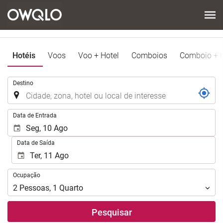
Hotéis
Voos
Voo + Hotel
Comboios
Comboio + h
.
Destino
.
Data de Entrada
Data de Saída
Ocupação
Ocupação
2
Pessoas
,
1
Quarto
Pesquisar