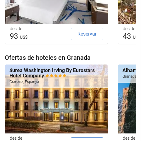
des de
des de
Reservar
93
43
US$
US$
Ofertas de hoteles en Granada
áurea Washington Irving By Eurostars
Alhamb
Hotel Company
Granada, E
Granada, Espanya
des de
des de