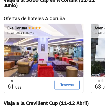
Viaja a la SUB9 Cup en A Coruña (21-22
Junio)
Ofertas de hoteles A Coruña
Exe Coruna
Avenid
La Corunya, Espanya
La Corunya
des de
des de
Reservar
61
63
US$
US$
Viaja a la Crevillent Cup (11-12 Abril)