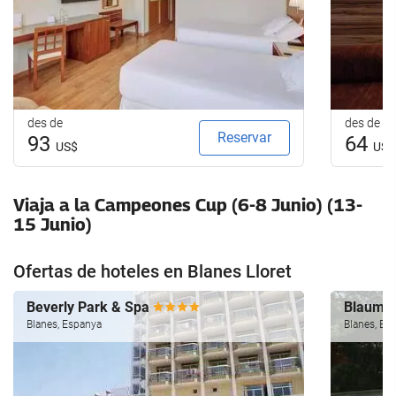
des de
des de
Reservar
93
64
US$
US$
Viaja a la Campeones Cup (6-8 Junio) (13-
15 Junio)
Ofertas de hoteles en Blanes Lloret
Beverly Park & Spa
Blauma
Blanes, Espanya
Blanes, Es