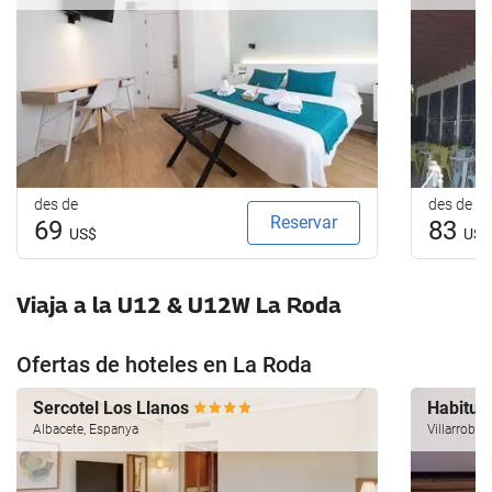
des de
des de
Reservar
69
83
US$
US$
Viaja a la U12 & U12W La Roda
Ofertas de hoteles en La Roda
Sercotel Los Llanos
Habitus
Albacete, Espanya
Villarroble