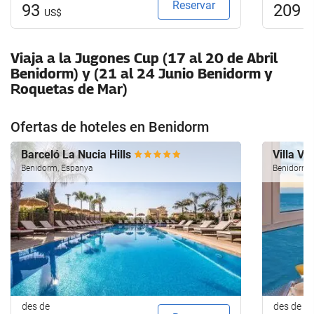
Reservar
93
209
US$
U
Viaja a la Jugones Cup (17 al 20 de Abril
Benidorm) y (21 al 24 Junio Benidorm y
Roquetas de Mar)
Ofertas de hoteles en Benidorm
Barceló La Nucia Hills
Villa Ve
Benidorm, Espanya
Benidorm,
des de
des de