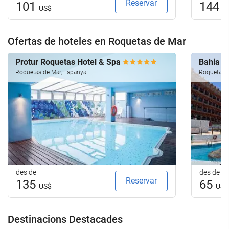
Reservar
101
144
US$
U
Ofertas de hoteles en Roquetas de Mar
Protur Roquetas Hotel & Spa
Bahia S
Roquetas de Mar, Espanya
Roquetas d
des de
des de
Reservar
135
65
US$
US$
Destinacions Destacades