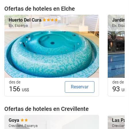
Ofertas de hoteles en Elche
Huerto Del Cura
Jardín 
Elx, Espanya
Elx, Espan
des de
des de
Reservar
156
93
US$
US$
Ofertas de hoteles en Crevillente
Goya
Las Pa
Crevillent, Espanya
Crevillent,