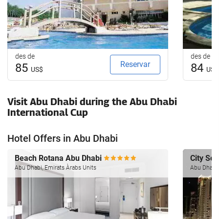
des de
des de
Reservar
85
84
US$
US$
Visit Abu Dhabi during the Abu Dhabi
International Cup
Hotel Offers in Abu Dhabi
Beach Rotana Abu Dhabi
City Se
Abu Dhabi, Emirats Àrabs Units
Abu Dhabi,