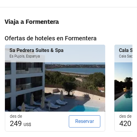
Viaja a Formentera
Ofertas de hoteles en Formentera
Sa Pedrera Suites & Spa
Cala Sa
Es Pujols, Espanya
Cala Saona
des de
des de
Reservar
249
420
US$
U