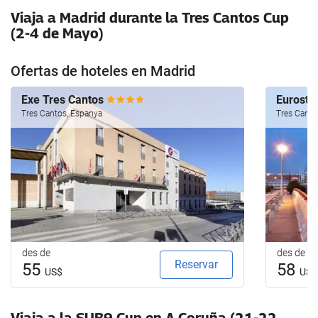
Viaja a Madrid durante la Tres Cantos Cup
(2-4 de Mayo)
Ofertas de hoteles en Madrid
Exe Tres Cantos
Eurosta
Tres Cantos, Espanya
Tres Canto
des de
des de
Reservar
55
58
US$
US$