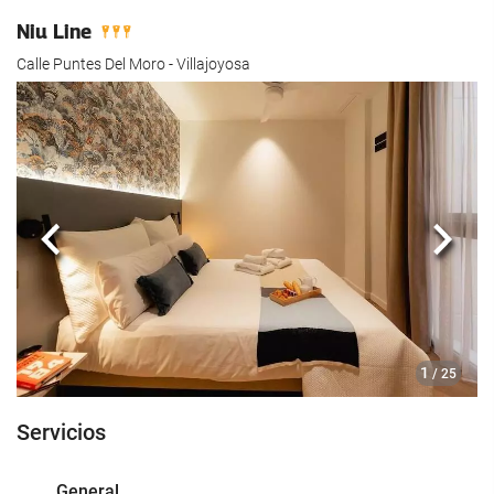
Niu Line
Calle Puntes Del Moro - Villajoyosa
Anterior
Sigui
1
/ 25
Servicios
General