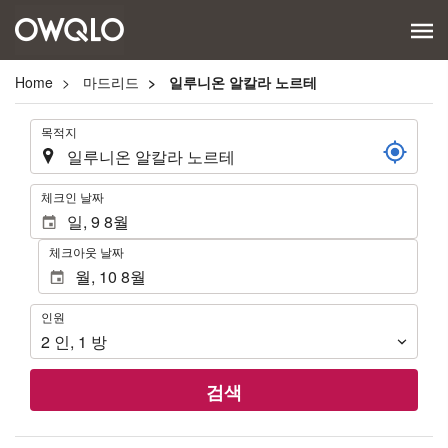
Home
마드리드
일루니온 알칼라 노르테
.
목적지
.
체크인 날짜
체크아웃 날짜
인
인원
원
2
인
,
1
방
검색