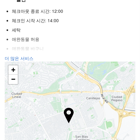
체크아웃 종료 시간: 12:00
체크인 시작 시간: 14:00
세탁
애완동물 허용
애완동물 바구니
에어컨
더 많은 서비스
히터
+
승강기
−
장애인
시각 장애우를 위한 환경
불연자객실
전 구역 금연
푸드 & 베버리지