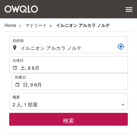
Home
マドリード
イルニオン アルカラ ノルテ
.
目的地
.
出発日
到着日
職
職業
業
2
人
,
1
部屋
検索