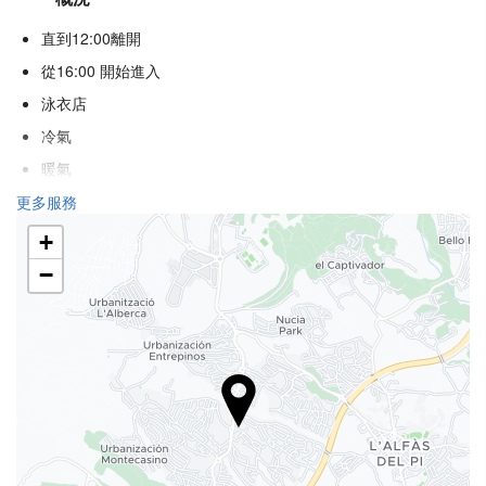
直到12:00離開
從16:00 開始進入
泳衣店
冷氣
暖氣
電梯
更多服務
殘疾人專用入口
+
不吸煙房
−
全面禁煙
隔音客房
不允許寵物
食品與飲品
飯店