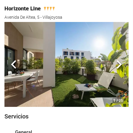
Horizonte Line
Avenida De Altea, 5 - Villajoyosa
Anterior
Sigui
1
/ 25
Servicios
General