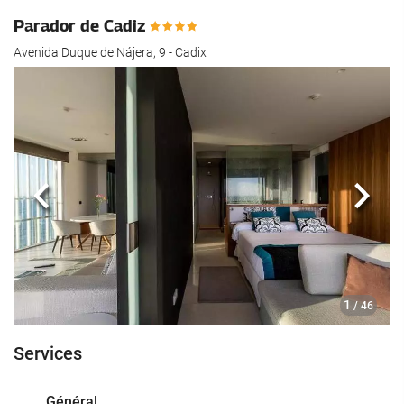
Parador de Cadiz
Avenida Duque de Nájera, 9 - Cadix
Précédent
Suiva
1
/ 46
Services
Général