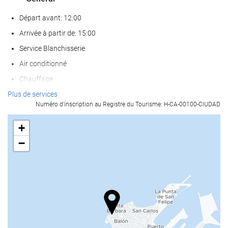
Départ avant: 12:00
Arrivée à partir de: 15:00
Service Blanchisserie
Air conditionné
Chauffage
Ascenseur
Plus de services
Numéro d'inscription au Registre du Tourisme: H-CA-00100-CIUDAD
Accès personnes à mobilité réduite
Chambres Non-fumeurs
+
établissement entièrement non-fumeurs
−
Chambres insonorisées
Les animaux de compagnie ne sont pas acceptés
Bien-être
Chaises longues ou de plage