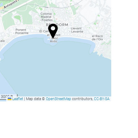
3000 ft
Leaflet
|
Map data ©
OpenStreetMap
contributors,
CC-BY-SA