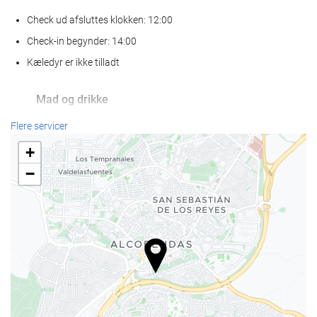
Check ud afsluttes klokken: 12:00
Check-in begynder: 14:00
Kæledyr er ikke tilladt
Mad og drikke
À la carte-restaurant
Flere servicer
Bar
+
Café på stedet
−
Receptionen
Døgnåben reception
Bagageopbevaring
Parkering
Parkering