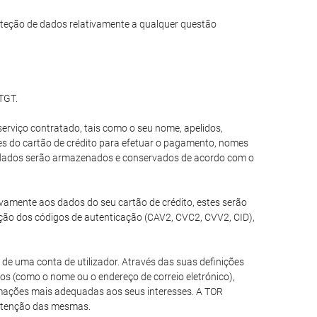
teção de dados relativamente a qualquer questão
 TGT.
erviço contratado, tais como o seu nome, apelidos,
ões do cartão de crédito para efetuar o pagamento, nomes
es dados serão armazenados e conservados de acordo com o
tivamente aos dados do seu cartão de crédito, estes serão
ção dos códigos de autenticação (CAV2, CVC2, CVV2, CID),
de uma conta de utilizador. Através das suas definições
ios (como o nome ou o endereço de correio eletrónico),
ormações mais adequadas aos seus interesses. A TOR
nutenção das mesmas.