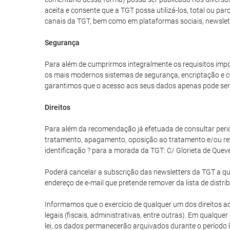
aceita e consente que a TGT possa utilizá-los, total ou p
canais da TGT, bem como em plataformas sociais, newslet
Segurança
Para além de cumprirmos integralmente os requisitos impo
os mais modernos sistemas de segurança, encriptação e co
garantimos que o acesso aos seus dados apenas pode ser 
Direitos
Para além da recomendação já efetuada de consultar periodi
tratamento, apagamento, oposição ao tratamento e/ou re
identificação ? para a morada da TGT: C/ Glorieta de Quev
Poderá cancelar a subscrição das newsletters da TGT a qua
endereço de e-mail que pretende remover da lista de distri
Informamos que o exercício de qualquer um dos direitos aci
legais (fiscais, administrativas, entre outras). Em qualq
lei, os dados permanecerão arquivados durante o período l