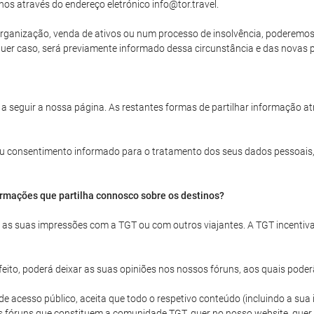
nos através do endereço eletrónico info@tor.travel.
rganização, venda de ativos ou num processo de insolvência, poderemos ve
uer caso, será previamente informado dessa circunstância e das novas po
 a seguir a nossa página. As restantes formas de partilhar informação a
 seu consentimento informado para o tratamento dos seus dados pessoais,
ormações que partilha connosco sobre os destinos?
ar as suas impressões com a TGT ou com outros viajantes. A TGT incentiv
ito, poderá deixar as suas opiniões nos nossos fóruns, aos quais poder
acesso público, aceita que todo o respetivo conteúdo (incluindo a sua id
s fóruns que constituem a comunidade TGT, quer no nosso website, quer