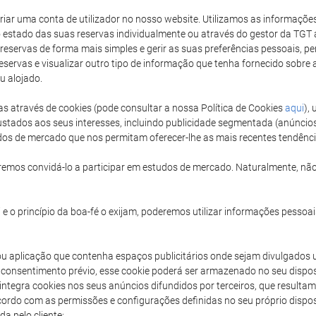
 criar uma conta de utilizador no nosso website. Utilizamos as informaçõ
 estado das suas reservas individualmente ou através do gestor da TGT a
 reservas de forma mais simples e gerir as suas preferências pessoais, perm
reservas e visualizar outro tipo de informação que tenha fornecido sobr
u alojado.
as através de cookies (pode consultar a nossa Política de Cookies
aqui
),
stados aos seus interesses, incluindo publicidade segmentada (anúncio
udos de mercado que nos permitam oferecer-lhe as mais recentes tendênc
emos convidá-lo a participar em estudos de mercado. Naturalmente, não
e o princípio da boa-fé o exijam, poderemos utilizar informações pessoais
ou aplicação que contenha espaços publicitários onde sejam divulgados 
consentimento prévio, esse cookie poderá ser armazenado no seu dispos
T integra cookies nos seus anúncios difundidos por terceiros, que result
acordo com as permissões e configurações definidas no seu próprio disp
a pelo cliente: