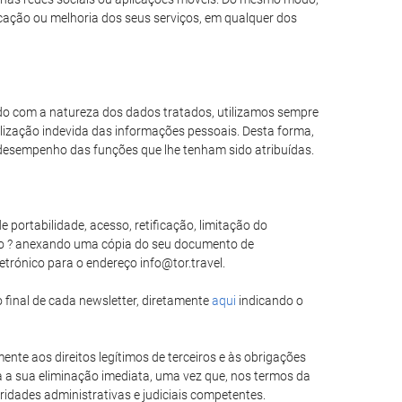
icação ou melhoria dos seus serviços, em qualquer dos
rdo com a natureza dos dados tratados, utilizamos sempre
lização indevida das informações pessoais. Desta forma,
desempenho das funções que lhe tenham sido atribuídas.
 portabilidade, acesso, retificação, limitação do
do ? anexando uma cópia do seu documento de
etrónico para o endereço info@tor.travel.
 final de cada newsletter, diretamente
aqui
indicando o
ente aos direitos legítimos de terceiros e às obrigações
a a sua eliminação imediata, uma vez que, nos termos da
ridades administrativas e judiciais competentes.