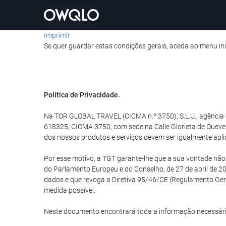
Imprimir
Se quer guardar estas condições gerais, aceda ao menu ini
Política de Privacidade.
Na TOR GLOBAL TRAVEL (CICMA n.º 3750), S.L.U., agência d
618325, CICMA 3750, com sede na Calle Glorieta de Queve
dos nossos produtos e serviços devem ser igualmente apli
Por esse motivo, a TGT garante-lhe que a sua vontade nã
do Parlamento Europeu e do Conselho, de 27 de abril de 20
dados e que revoga a Diretiva 95/46/CE (Regulamento Ge
medida possível.
Neste documento encontrará toda a informação necessári