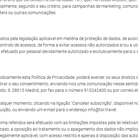
arcialmente, segundo o seu critério, para campanhas de marketing, comun
ters ou outras comunicações.
stos pela legislação aplicável em matéria de proteção de dados, de aco
ntrolo de acessos, de forma a evitar acessos não autorizados e/ou a uti
efetuado por pessoal devidamente autorizado e exclusivamente para o 
camente esta Política de Privacidade, poderá exercer os seus direitos de
tirar o seu consentimento, enviando-nos uma comunicação nesse senti
edo, 9, 28015 Madrid, por fax para o número 915242400 ou por correio el
lquer momento, clicando na ligação "Cancelar subscrição", disponível no
buição, ou enviando um e-mail para o endereço info@tor.travel.
ma referidos será efetuado com as limitações impostas pela lei relativam
uer caso, a oposição ao tratamento ou o apagamento dos dados não implic
egalmente aplicável, com acesso restrito e apenas à disposição das auto