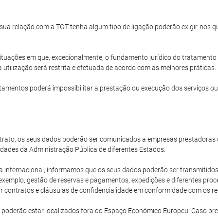
a sua relação com a TGT tenha algum tipo de ligação poderão exigir-nos
ituações em que, excecionalmente, o fundamento jurídico do tratamento 
 utilização será restrita e efetuada de acordo com as melhores práticas.
amentos poderá impossibilitar a prestação ou execução dos serviços ou
rato, os seus dados poderão ser comunicados a empresas prestadoras d
dades da Administração Pública de diferentes Estados.
ternacional, informamos que os seus dados poderão ser transmitidos 
xemplo, gestão de reservas e pagamentos, expedições e diferentes proce
 contratos e cláusulas de confidencialidade em conformidade com os req
 poderão estar localizados fora do Espaço Económico Europeu. Caso pr