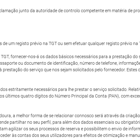
clamação junto da autoridade de controlo competente em matéria de pro
s de um registo prévio na TGT ou sem efetuar qualquer registo prévio na
 TGT, fornecer-nos-á os dados básicos necessários para a prestação do s
passaporte ou documento de identificação, número de telefone, informaç
 à prestação do serviço que nos sejam solicitados pelo fornecedor. Est
dos estritamente necessários para lhe prestar o serviço solicitado. Rela
os últimos quatro dígitos do Número Principal da Conta (PAN), com exce
oura, a melhor forma de se relacionar connosco será através da criação 
nde partilhar no seu perfil, para além dos dados essenciais ou obrigatór
m agilizar os seus processos de reserva e possibilitem o envio de inf
aceder às contas dos seus utilizadores para efeitos de otimização e ma