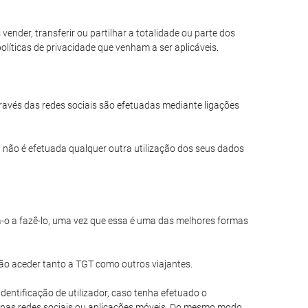
nder, transferir ou partilhar a totalidade ou parte dos
líticas de privacidade que venham a ser aplicáveis.
través das redes sociais são efetuadas mediante ligações
 não é efetuada qualquer outra utilização dos seus dados
a-o a fazê-lo, uma vez que essa é uma das melhores formas
ão aceder tanto a TGT como outros viajantes.
entificação de utilizador, caso tenha efetuado o
 nas redes sociais ou aplicações móveis. Do mesmo modo,