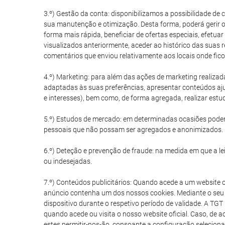
3.º) Gestão da conta: disponibilizamos a possibilidade de
sua manutenção e otimização. Desta forma, poderá gerir o
forma mais rápida, beneficiar de ofertas especiais, efetuar
visualizados anteriormente, aceder ao histórico das suas 
comentários que enviou relativamente aos locais onde fico
4.º) Marketing: para além das ações de marketing realizad
adaptadas às suas preferências, apresentar conteúdos aju
e interesses), bem como, de forma agregada, realizar est
5.º) Estudos de mercado: em determinadas ocasiões poder
pessoais que não possam ser agregados e anonimizados.
6.º) Deteção e prevenção de fraude: na medida em que a lei 
ou indesejadas.
7.º) Conteúdos publicitários: Quando acede a um website 
anúncio contenha um dos nossos cookies. Mediante o seu 
dispositivo durante o respetivo período de validade. A TG
quando acede ou visita o nosso website oficial. Caso, de 
estes permitir-nos-ão, consoante a configuração selecionad