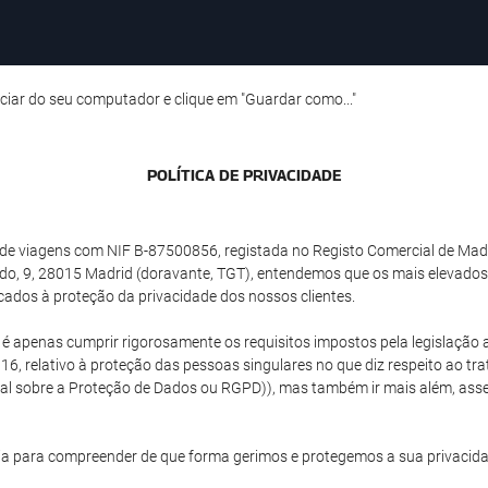
ciar do seu computador e clique em "Guardar como..."
POLÍTICA DE PRIVACIDADE
e viagens com NIF B-87500856, registada no Registo Comercial de Madrid
do, 9, 28015 Madrid (doravante, TGT), entendemos que os mais elevados
cados à proteção da privacidade dos nossos clientes.
o é apenas cumprir rigorosamente os requisitos impostos pela legislaç
16, relativo à proteção das pessoas singulares no que diz respeito ao tr
ral sobre a Proteção de Dados ou RGPD)), mas também ir mais além, as
a para compreender de que forma gerimos e protegemos a sua privacida