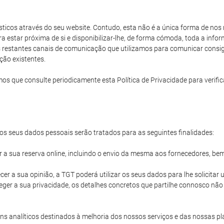
rísticos através do seu website. Contudo, esta não é a única forma de no
ara estar próxima de si e disponibilizar-lhe, de forma cómoda, toda a in
os restantes canais de comunicação que utilizamos para comunicar consigo
ção existentes.
e consulte periodicamente esta Política de Privacidade para verificar
s seus dados pessoais serão tratados para as seguintes finalidades:
ir a sua reserva online, incluindo o envio da mesma aos fornecedores, be
cer a sua opinião, a TGT poderá utilizar os seus dados para lhe solicita
ger a sua privacidade, os detalhes concretos que partilhe connosco nã
s analíticos destinados à melhoria dos nossos serviços e das nossas pl