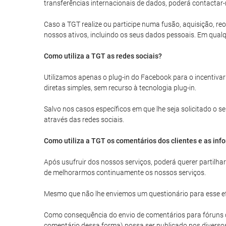
transferências internacionais de dados, poderá contactar-
Caso a TGT realize ou participe numa fusão, aquisição, reo
nossos ativos, incluindo os seus dados pessoais. Em qualq
Como utiliza a TGT as redes sociais?
Utilizamos apenas o plug-in do Facebook para o incentivar
diretas simples, sem recurso à tecnologia plug-in.
Salvo nos casos específicos em que lhe seja solicitado o
através das redes sociais.
Como utiliza a TGT os comentários dos clientes e as inf
Após usufruir dos nossos serviços, poderá querer partilh
de melhorarmos continuamente os nossos serviços.
Mesmo que não lhe enviemos um questionário para esse efe
Como consequência do envio de comentários para fóruns de 
comentário dessa forma) possa ser publicado nos diverso